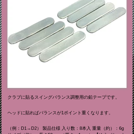
クラブに貼るスイングバランス調整用の鉛テープです。
ヘッドに貼ればバランスが1ポイント重くなります。
（例：D1→D2） 製品仕様 入り数：8本入 重量（約）：6g