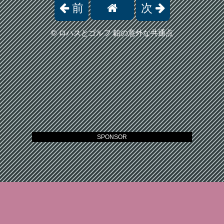
前
次
©
ロハスとゴルフ 鉛の意外な共通点
SPONSOR