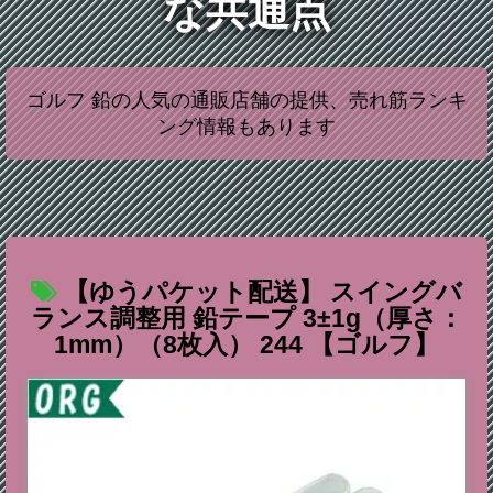
な共通点
ゴルフ 鉛の人気の通販店舗の提供、売れ筋ランキ
ング情報もあります
【ゆうパケット配送】 スイングバ
ランス調整用 鉛テープ 3±1g（厚さ：
1mm）（8枚入） 244 【ゴルフ】