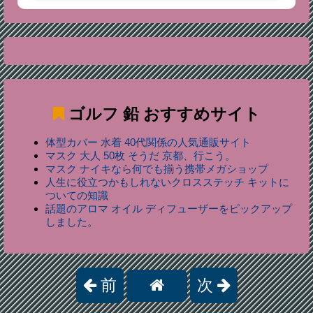
ゴルフ 鉛
おすすめサイト
体型カバー 水着 40代関係の人気通販サイト
マスク 大人 50枚 そうだ 京都、行こう。
マスク ナイキなら何でも揃う携帯メガショップ
人生に役立つかもしれないクロスステッチ キットに
ついての知識
話題のアロマ オイル ディフューザーをピックアップ
しました。
前
次