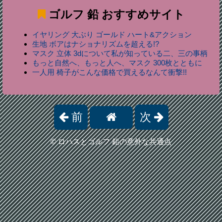
ゴルフ 鉛
おすすめサイト
イヤリング 大ぶり ゴールド ハート&アクション
生地 ボアはナショナリズムを超える!?
マスク 立体 3dについて私が知っている二、三の事柄
もっと自然へ、もっと人へ、マスク 300枚とともに
一人用 椅子がこんな価格で買えるなんて衝撃!!
前
次
©
ロハスとゴルフ 鉛の意外な共通点