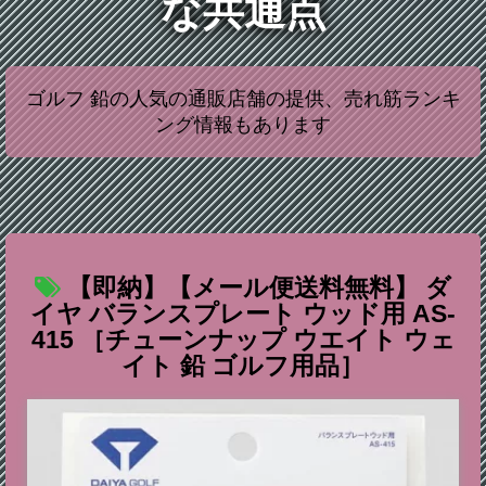
な共通点
ゴルフ 鉛の人気の通販店舗の提供、売れ筋ランキ
ング情報もあります
【即納】【メール便送料無料】 ダ
イヤ バランスプレート ウッド用 AS-
415 ［チューンナップ ウエイト ウェ
イト 鉛 ゴルフ用品］